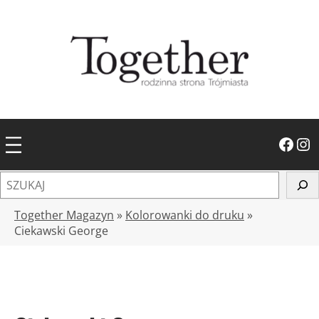
Przejdź
do
treści
Facebook
Instagram
S
z
u
Together Magazyn
»
Kolorowanki do druku
»
k
Ciekawski George
a
j