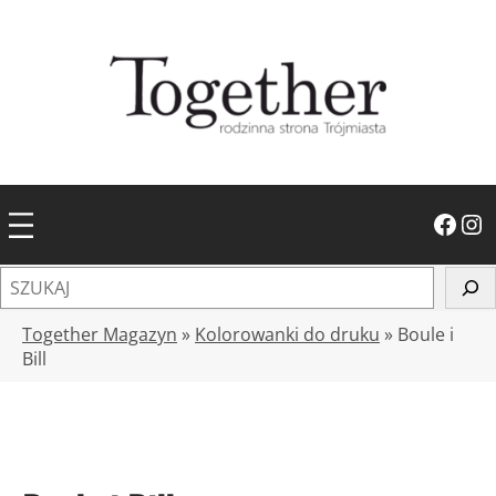
Przejdź
do
treści
Facebook
Instagram
S
z
u
Together Magazyn
»
Kolorowanki do druku
»
Boule i
k
Bill
a
j