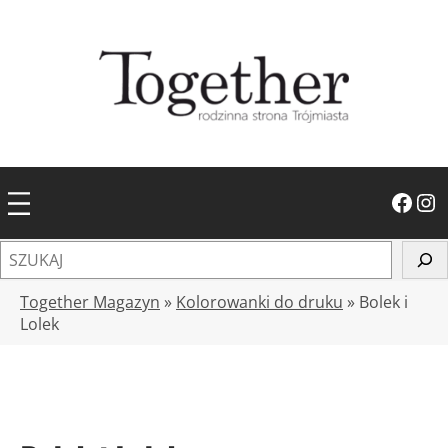
Przejdź
do
treści
Facebook
Instagram
S
z
u
Together Magazyn
»
Kolorowanki do druku
»
Bolek i
k
Lolek
a
j