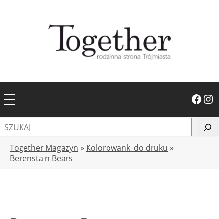
Przejdź
do
treści
Facebook
Instagram
S
z
u
Together Magazyn
»
Kolorowanki do druku
»
k
Berenstain Bears
a
j