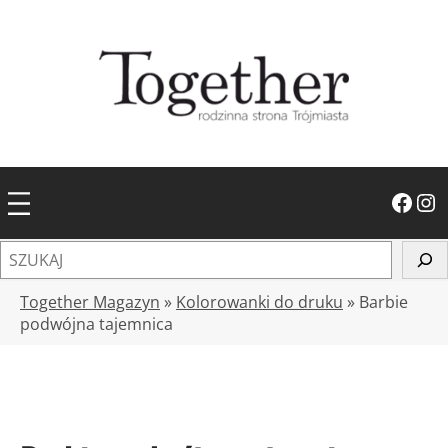
Przejdź
do
treści
Facebook
Instagram
S
z
u
Together Magazyn
»
Kolorowanki do druku
»
Barbie
k
podwójna tajemnica
a
j