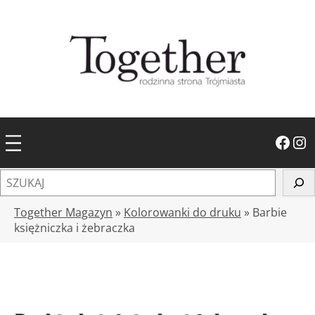
Przejdź
do
treści
Facebook
Instagram
S
z
u
Together Magazyn
»
Kolorowanki do druku
»
Barbie
k
księżniczka i żebraczka
a
j